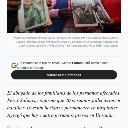
Personas sostienen fotografías de familiares reclutados por Rusia para la guerra contra
Ucrania, mientras exigen información sobre su paradero en el aeropuerto internacional
Jorge Chávez de Lima (Perú) el lunes 4 de mayo pasado. Foto: EFE/ Paolo Aguilar
¿Te interesa este tipo de notas? Marca
Forbes Perú
como fuente
preferida en Google.
Marcar como preferida
El abogado de los familiares de los peruanos afectados,
Percy Salinas, confirmó que 20 peruanos fallecieron en
batalla y 10 están heridos y permanecen en hospitales.
Agregó que hay cuatro peruanos presos en Ucrania.
El número de peruanos que se encuentran en Rusia