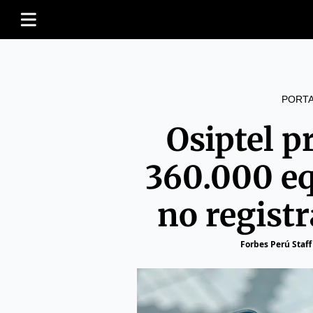
PORT
Osiptel p
360.000 e
no regist
Forbes Perú Staff