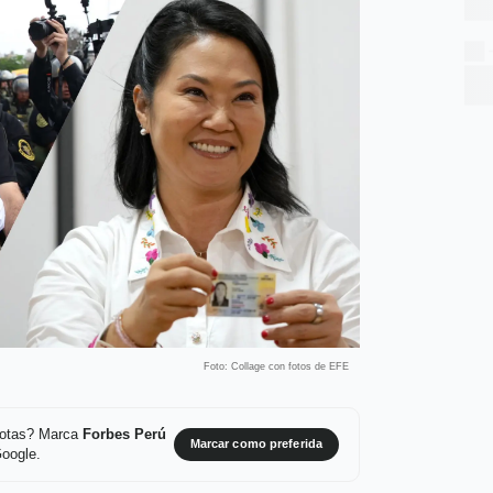
Foto: Collage con fotos de EFE
 notas? Marca
Forbes Perú
Marcar como preferida
Google.