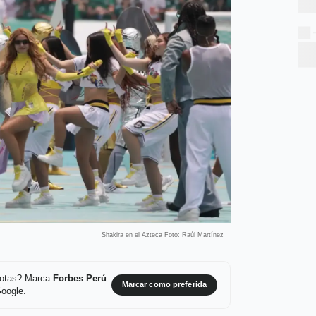
Shakira en el Azteca Foto: Raúl Martínez
 notas? Marca
Forbes Perú
Marcar como preferida
Google.