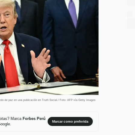
do de paz en una publicación en Truth Social./ Foto: AFP vía Getty Images
 notas? Marca
Forbes Perú
Marcar como preferida
Google.