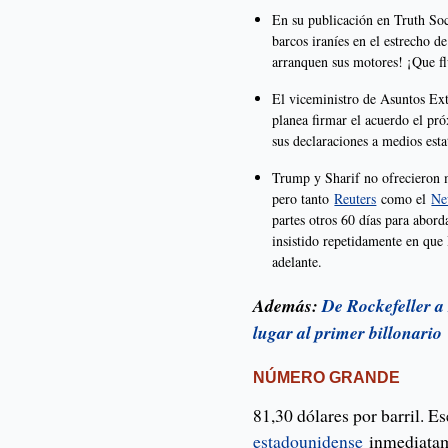
En su publicación en Truth Soc
barcos iraníes en el estrecho 
arranquen sus motores! ¡Que fl
El viceministro de Asuntos Ex
planea firmar el acuerdo el p
sus declaraciones a medios estat
Trump y Sharif no ofrecieron m
pero tanto
Reuters
como el
Ne
partes otros 60 días para abor
insistido repetidamente en que
adelante.
Además:
De Rockefeller a
lugar al primer billonario
NÚMERO GRANDE
81,30 dólares por barril. E
estadounidense
inmediatame