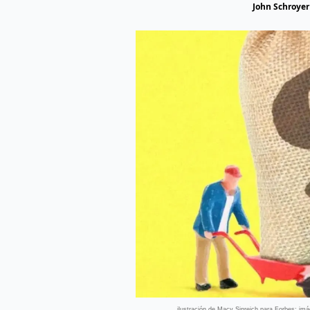
John Schroyer
ilustración de Macy Sinreich para Forbes; i