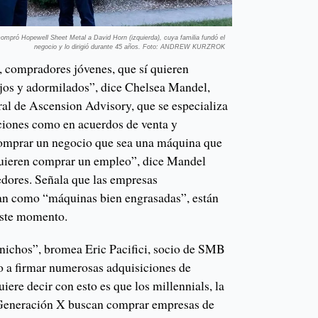
ompró Hopewell Sheet Metal a David Horn (izquierda), cuya familia fundó el
negocio y lo dirigió durante 45 años. Foto: ANDREW KURZROK
compradores jóvenes, que sí quieren
jos y adormilados”, dice Chelsea Mandel,
ral de Ascension Advisory, que se especializa
iciones como en acuerdos de venta y
omprar un negocio que sea una máquina que
quieren comprar un empleo”, dice Mandel
dores. Señala que las empresas
nan como “máquinas bien engrasadas”, están
este momento.
 nichos”, bromea Eric Pacifici, socio de SMB
 a firmar numerosas adquisiciones de
ere decir con esto es que los millennials, la
 Generación X buscan comprar empresas de