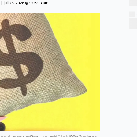
|
julio 6, 2026 @ 9:06:13 am
mágenes de Andrew Howe/Getty Images; Andrii Yalanskyi/500px/Getty Images