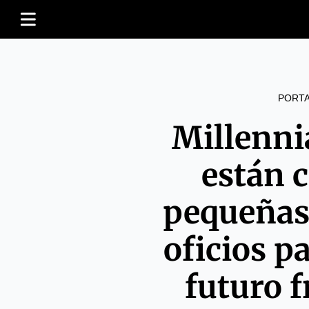
PORT
Millenni
están 
pequeñas
oficios p
futuro f