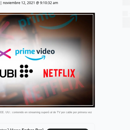
|
noviembre 12, 2021 @ 9:10:32 am
EE. UU.: contenido en streaming superó al de TV por cable por primera vez