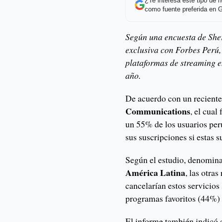
¿Te interesa este tipo de
como fuente preferida en 
Según una encuesta de She
exclusiva con Forbes Perú,
plataformas de streaming e
año.
De acuerdo con un reciente
Communications
, el cua
un 55% de los usuarios per
sus suscripciones si estas s
Según el estudio, denomin
América Latina
, las otra
cancelarían estos servicios
programas favoritos (44%) 
El informe también indicó 