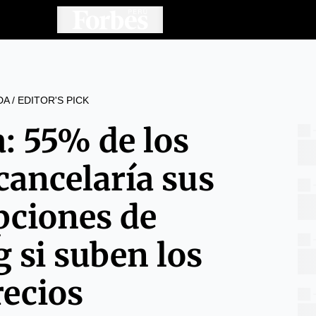
DA
/
EDITOR'S PICK
: 55% de los
cancelaría sus
pciones de
 si suben los
recios