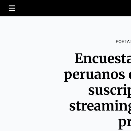
PORTA
Encuesta
peruanos 
suscri
streaming
p