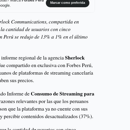
 notas? Marca
Forbes Perú
Marcar como preferida
Google.
rlock Communications, compartida en
 la cantidad de usuarios con cinco
n Perú se redujo de 13% a 1% en el último
Sherlock
 informe regional de la agencia
l fue compartido en exclusiva con Forbes Perú,
uanos de plataformas de streaming cancelaría
uben sus precios.
Consumo de Streaming para
ado Informe de
s razones relevantes por las que los peruanos
 son que la plataforma ya no cuente con sus
y percibir contenidos desactualizados (37%).
que la cantidad de usuarios con cinco