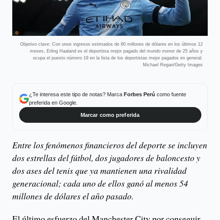
Objetivo clave: Con unos ingresos estimados de 80 millones de dólares en los últimos 12
meses, Erling Haaland es el deportista mejor pagado del mundo menor de 25 años y
ocupa el puesto número 19 en la lista de los deportistas mejor pagados en general.
Michael Regan/Getty Images
¿Te interesa este tipo de notas? Marca
Forbes Perú
como fuente
preferida en Google.
Marcar como preferida
Entre los fenómenos financieros del deporte se incluyen
dos estrellas del fútbol, ​​dos jugadores de baloncesto y
dos ases del tenis que ya mantienen una rivalidad
generacional; cada uno de ellos ganó al menos 54
millones de dólares el año pasado.
El último esfuerzo del Manchester City por conseguir