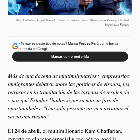
Kam Gaffarian, Amjad Masad, Ratmir Timashev, Shahid Khan, Jorge Perez por Robert
Severi para Forbes
¿Te interesa este tipo de notas? Marca
Forbes Perú
como fuente
preferida en Google.
Marcar como preferida
Más de una docena de multimillonarios y empresarios
inmigrantes debaten sobre las políticas de visados, los
retrasos en la tramitación de las tarjetas de residencia
y por qué Estados Unidos sigue siendo un faro de
oportunidades: "Una sola persona no va a arruinar el
sueño americano".
El 24 de abril,
el multimillonario Kam Ghaffarian,
experto en el sector espacial y energético, tocó la