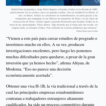
Shahid Khan (izquierda) y Jorge Pérez llegaron a Estados Unidos en la década de 1960,
prácticamente sin un centavo, pero con grandes sueños. Uno se estableció en Illinois; el
otro, en Miami. Ambos se convirtieron en multimillonarios, en parte gracias a los
inmigrantes que trabajaban en las fábricas de autopartes de Khan y en las obras de
construcción de Pérez. Ambos siguen creyendo firmemente que Estados Unidos es la
tierra de las oportunidades. Pérez afirma: “Sigo diciendo que el mejor país del mundo, sin
ninguna duda, es Estados Unidos. Pero entiendo los muchos problemas que tenemos”.
Robert Severi para Forbes
“Vienen a este país para cursar estudios de posgrado e
invertimos mucho en ellos. A su vez, producen
investigaciones excelentes, pero luego les ponemos
muchas dificultades para quedarse, a pesar de la gran
inversión que ya hemos hecho”, afirma Afeyan, de
Moderna. “Eso no parece una decisión
económicamente acertada”.
Obtener una visa H-1B, la vía tradicional a través de la
cual las principales empresas estadounidenses
contratan a trabajadores extranjeros altamente
cualificados, ha sido un proceso competitivo durante