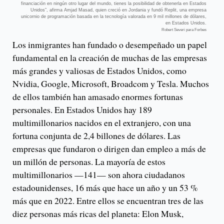
financiación en ningún otro lugar del mundo, tienes la posibilidad de obtenerla en Estados
Unidos”, afirma Amjad Masad, quien creció en Jordania y fundó Replit, una empresa
unicornio de programación basada en la tecnología valorada en 9 mil millones de dólares,
en Estados Unidos.
Robert Severi para Forbes
Los inmigrantes han fundado o desempeñado un papel
fundamental en la creación de muchas de las empresas
más grandes y valiosas de Estados Unidos, como
Nvidia, Google, Microsoft, Broadcom y Tesla. Muchos
de ellos también han amasado enormes fortunas
personales. En Estados Unidos hay 189
multimillonarios nacidos en el extranjero, con una
fortuna conjunta de 2,4 billones de dólares. Las
empresas que fundaron o dirigen dan empleo a más de
un millón de personas. La mayoría de estos
multimillonarios —141— son ahora ciudadanos
estadounidenses, 16 más que hace un año y un 53 %
más que en 2022. Entre ellos se encuentran tres de las
diez personas más ricas del planeta: Elon Musk,