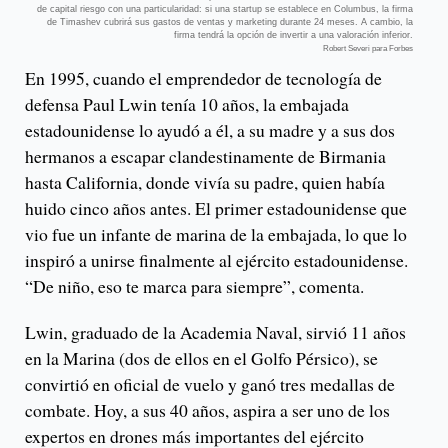
de capital riesgo con una particularidad: si una startup se establece en Columbus, la firma
de Timashev cubrirá sus gastos de ventas y marketing durante 24 meses. A cambio, la
firma tendrá la opción de invertir a una valoración inferior.
Robert Severi para Forbes
En 1995, cuando el emprendedor de tecnología de
defensa Paul Lwin tenía 10 años, la embajada
estadounidense lo ayudó a él, a su madre y a sus dos
hermanos a escapar clandestinamente de Birmania
hasta California, donde vivía su padre, quien había
huido cinco años antes. El primer estadounidense que
vio fue un infante de marina de la embajada, lo que lo
inspiró a unirse finalmente al ejército estadounidense.
“De niño, eso te marca para siempre”, comenta.
Lwin, graduado de la Academia Naval, sirvió 11 años
en la Marina (dos de ellos en el Golfo Pérsico), se
convirtió en oficial de vuelo y ganó tres medallas de
combate. Hoy, a sus 40 años, aspira a ser uno de los
expertos en drones más importantes del ejército