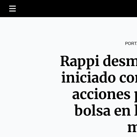
PORT
Rappi desm
iniciado c
acciones p
bolsa en
m