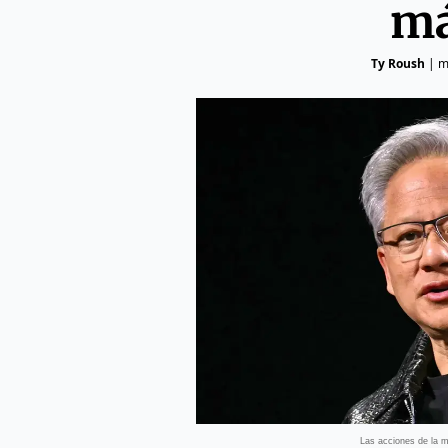
má
Ty Roush
|
m
Las acciones de la 