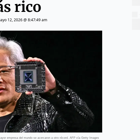
s rico
ayo 12, 2026 @ 8:47:49 am
mayor empresa del mundo se acercaron a otro récord. AFP vía Getty Images