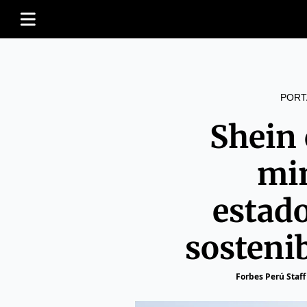
PORT
Shein
mi
estad
sosteni
Forbes Perú Staff