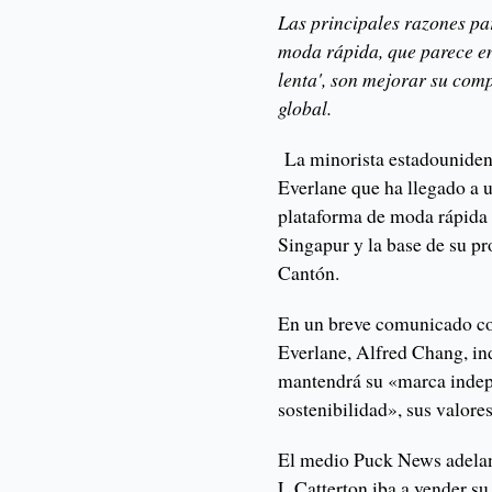
Las principales razones par
moda rápida, que parece en
lenta', son mejorar su com
global.
La minorista estadounidens
Everlane que ha llegado a u
plataforma de moda rápida 
Singapur y la base de su p
Cantón.
En un breve comunicado co
Everlane, Alfred Chang, in
mantendrá su «marca inde
sostenibilidad», sus valore
El medio Puck News adelant
L Catterton iba a vender su