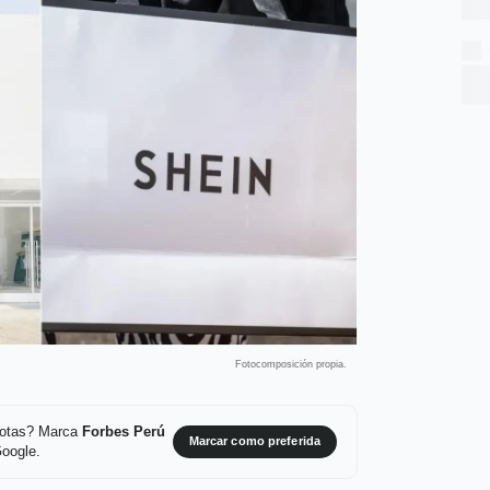
Fotocomposición propia.
 notas? Marca
Forbes Perú
Marcar como preferida
Google.