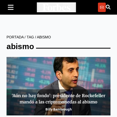
PORTADA
/
TAG
/
ABISMO
abismo
‘Aún no hay fondo’: presidente de Rockefeller
mandó a las criptomonedas al abismo
Billy Bambrough