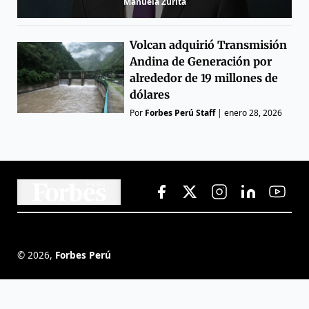
Manuela Zurita
Volcan adquirió Transmisión
Andina de Generación por
alrededor de 19 millones de
dólares
Por
Forbes Perú Staff
|
enero 28, 2026
©
2026
,
Forbes Perú