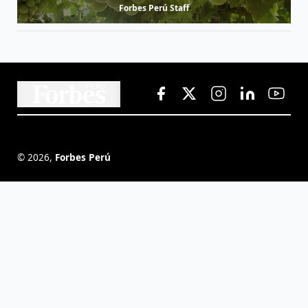
Forbes Perú Staff
©
2026
,
Forbes Perú