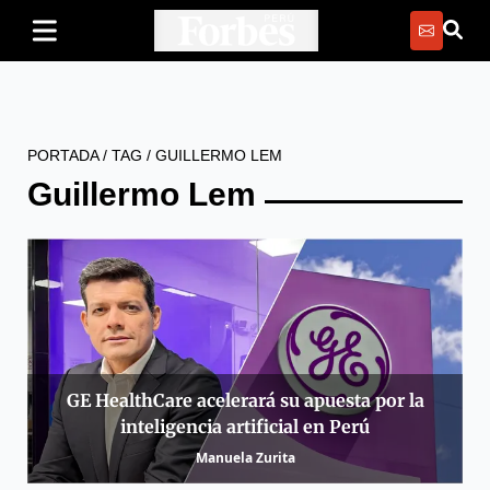
PORTADA
/
TAG
/
GUILLERMO LEM
Guillermo Lem
GE HealthCare acelerará su apuesta por la
inteligencia artificial en Perú
Manuela Zurita