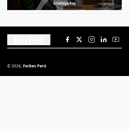
Siladitya Ray
©
2026
,
Forbes Perú