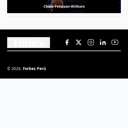
Chase Peterson-Withorn
©
2026
,
Forbes Perú