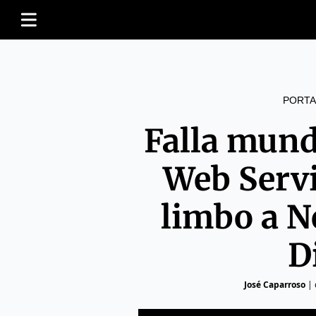
PORTA
Falla mun
Web Servi
limbo a N
D
José Caparroso
|