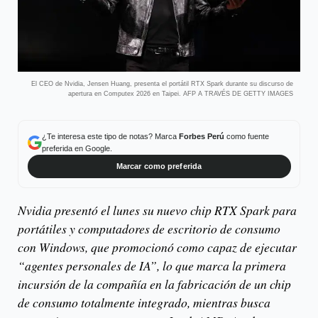
El CEO de Nvidia, Jensen Huang, presenta el portátil RTX Spark durante su discurso de
apertura en Computex 2026 en Taipei. AFP A TRAVÉS DE GETTY IMAGES
¿Te interesa este tipo de notas? Marca
Forbes Perú
como fuente
preferida en Google.
Marcar como preferida
Nvidia presentó el lunes su nuevo chip RTX Spark para
portátiles y computadores de escritorio de consumo
con Windows, que promocionó como capaz de ejecutar
“agentes personales de IA”, lo que marca la primera
incursión de la compañía en la fabricación de un chip
de consumo totalmente integrado, mientras busca