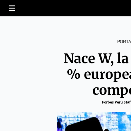
PORTA
Nace W, la
% europea
compe
Forbes Perú Staf