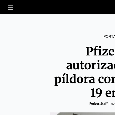
PORT
Pfize
autoriza
píldora co
19 e
Forbes Staff
|
no