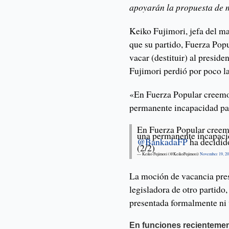
apoyarán la propuesta de m
Keiko Fujimori, jefa del ma
que su partido, Fuerza Popu
vacar (destituir) al preside
Fujimori perdió por poco la
«En Fuerza Popular creemo
permanente incapacidad para
En Fuerza Popular creem
una permanente incapacid
@BankadaFP
ha decidido
(2/2)
— Keiko Fujimori (@KeikoFujimori)
November 19, 2
La moción de vacancia presi
legisladora de otro partido
presentada formalmente ni 
En funciones recienteme