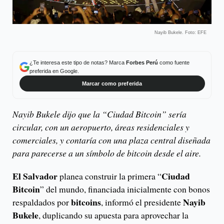
Nayib Bukele. Foto: EFE
¿Te interesa este tipo de notas? Marca
Forbes Perú
como fuente
preferida en Google.
Marcar como preferida
Nayib Bukele dijo que la “Ciudad Bitcoin” sería
circular, con un aeropuerto, áreas residenciales y
comerciales, y contaría con una plaza central diseñada
para parecerse a un símbolo de bitcoin desde el aire.
El Salvador
Ciudad
planea construir la primera “
Bitcoin
” del mundo, financiada inicialmente con bonos
bitcoins
Nayib
respaldados por
, informó el presidente
Bukele
, duplicando su apuesta para aprovechar la