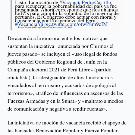
Listo. La moción de
#VacanciaPedroCastillo
para recuperar la gobernabilidad del país ya fue
presentada. Ahora corresponde que nos unamos
tod@s para cumplir la voluntad de la mayoría de
peruanos. El Congreso debe actuar con moral y
consciencia por la esperanza del Perú
#VacanciaYa
pic.twitter.com/otwP8m9cIM
— Patty Chirinos (@PattyChirinosVe)
November 25, 2021
De acuerdo a la emisora, entre los motivos que
sustentan la iniciativa –anunciada por Chirinos el
jueves pasado– se incluyen el «uso ilegal de fondos
públicos del Gobierno Regional de Junín en la
Campaña electoral 2021 de Perú Libre» (partido
oficialista), la «designación de altos funcionarios
vinculados al terrorismo y acusados de apología al
terrorismo», «tráfico de influencias en ascensos de las
Fuerzas Armadas y en la Sunat» y «maltrato a medios
de comunicación y negativa a rendir cuentas».
La iniciativa de moción de vacancia recibió el apoyo de
las bancadas Renovación Popular y Fuerza Popular.