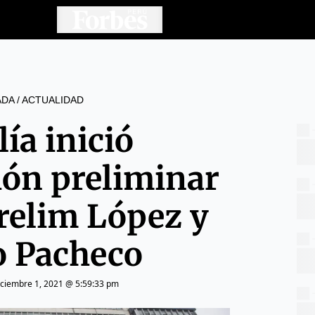
ADA
/
ACTUALIDAD
lía inició
ión preliminar
relim López y
 Pacheco
iciembre 1, 2021 @ 5:59:33 pm