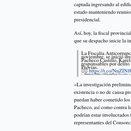
captada ingresando al edifi
estado manteniendo reunion
presidencial.
Así, hoy, la fiscal provin
que su despacho inicie la i
La Fiscalía Anticorrupc
noviembre, se inició in
Pacheco Castillo, Kare
responsables por delito 
Provías.
👉🏼
https://t.co/NnZI
— Ministerio Público (@FiscaliaPeru)
December 1,
«La investigación prelimina
existencia o no de causa pr
puedan haber cometido los
Pacheco, así como contra lo
podrían estar involucrados 
representantes del Consorci