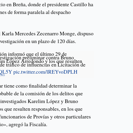
cio en Breña, donde el presidente Castillo ha
es de forma paralela al despacho
cial Karla Mercedes Zecenarro Monge, dispuso
nvestigación en un plazo de 120 días.
ión informó que el último 29 de
vestigación preliminar contra Bruno
lim López Arredondo y los que resulten
de tráfico de influencias en Licitación de
NfQL5Y
pic.twitter.com/lREYvoDPLH
 2021
r tiene como finalidad determinar la
obable de la comisión de los delitos que
 investigados Karelim López y Bruno
s que resulten responsables, en los que
funcionarios de Provías y otros particulares
o», agregó la Fiscalía.