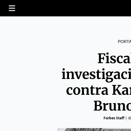
PORT
Fisca
investigac
contra Ka
Bruno
Forbes Staff
|
d