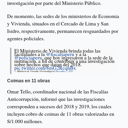
investigación por parte del Ministerio Público.
De momento, las sedes de los ministerios de Economia
y Vivienda, situados en el Cercado de Lima y San
Isidro, respectivamente, permanecen resguardados por
agentes policiales.
El Ministerio de Vivienda brinda todas las
facilidades a la
@fiscaliaperu
y a la
@policiaperu
, que hoy ingresaron a la sede de la
institución, a fin de contribuir a una investigación
sobre hechos que datan del 2018.
pic.twitter.com/8mG2RcqhBx
— Ministerio de Vivienda (@viviendaperu)
December 1, 2021
Coimas en 11 obras
Omar Tello, coordinador nacional de las Fiscalías
Anticorrupción, informó que las investigaciones
corresponden a sucesos del 2018 y 2019, los cuales
incluyen cobro de coimas de 11 obras valorizadas en
S/1.000 millones.