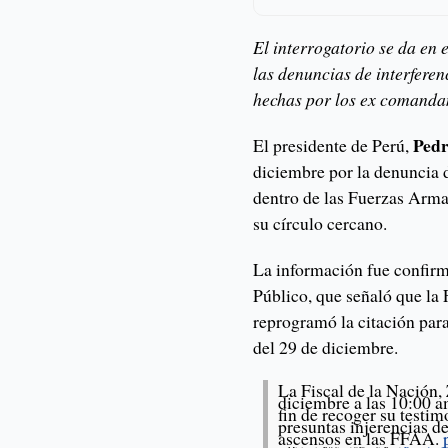
El interrogatorio se da en 
las denuncias de interferen
hechas por los ex comandan
Pedr
El presidente de Perú,
diciembre por la denuncia 
dentro de las Fuerzas Armad
su círculo cercano.
La información fue confirma
Público, que señaló que la 
reprogramó la citación para
del 29 de diciembre.
La Fiscal de la Nación,
diciembre a las 10:00 am
fin de recoger su testim
presuntas injerencias d
ascensos en las FFAA.