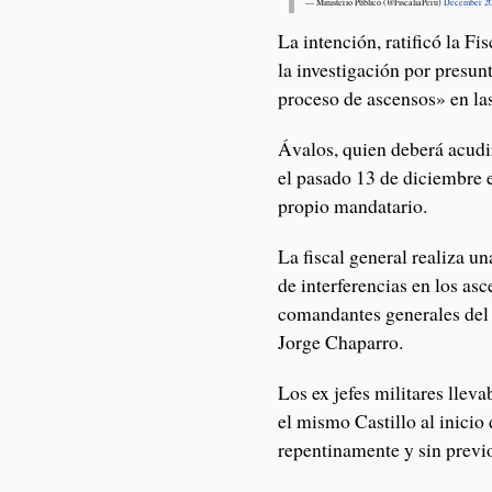
— Ministerio Público (@FiscaliaPeru)
December 20
La intención, ratificó la Fi
la investigación por presun
proceso de ascensos» en l
Ávalos, quien deberá acudi
el pasado 13 de diciembre el
propio mandatario.
La fiscal general realiza u
de interferencias en los as
comandantes generales del 
Jorge Chaparro.
Los ex jefes militares llev
el mismo Castillo al inici
repentinamente y sin previo