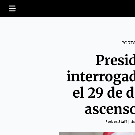
PORT
Presi
interrogad
el 29 de 
ascenso
Forbes Staff
|
di