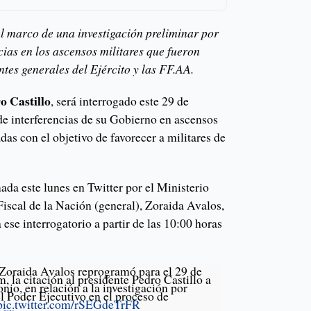
el marco de una investigación preliminar por
cias en los ascensos militares que fueron
tes generales del Ejército y las FF.AA.
o Castillo
, será interrogado este 29 de
de interferencias de su Gobierno en ascensos
as con el objetivo de favorecer a militares de
da este lunes en Twitter por el Ministerio
Fiscal de la Nación (general), Zoraida Avalos,
 ese interrogatorio a partir de las 10:00 horas
 Zoraida Avalos reprogramó para el 29 de
, la citación al presidente Pedro Castillo a
onio, en relación a la investigación por
el Poder Ejecutivo en el proceso de
pic.twitter.com/rSEGdeTrFR