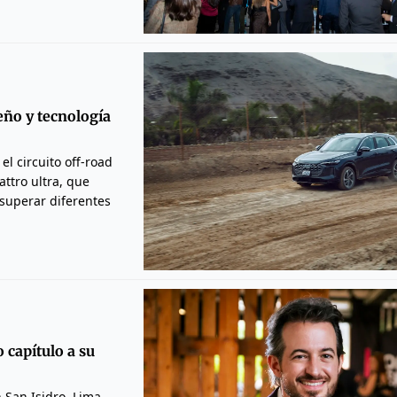
eño y tecnología
l circuito off-road
ttro ultra, que
 superar diferentes
capítulo a su
n San Isidro, Lima,