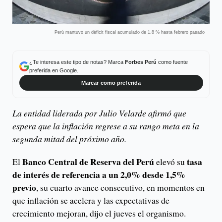
Perú mantuvo un déficit fiscal acumulado de 1,8 % hasta febrero pasado
¿Te interesa este tipo de notas? Marca
Forbes Perú
como fuente
preferida en Google.
Marcar como preferida
La entidad liderada por Julio Velarde afirmó que
espera que la inflación regrese a su rango meta en la
segunda mitad del próximo año.
Banco Central de Reserva del Perú
tasa
El
elevó su
de interés de referencia a un 2,0% desde 1,5%
previo
, su cuarto avance consecutivo, en momentos en
que inflación se acelera y las expectativas de
crecimiento mejoran, dijo el jueves el organismo.