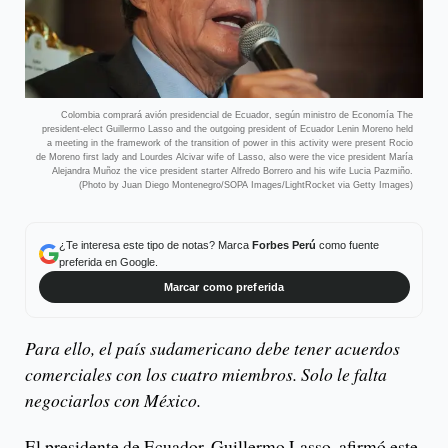
Colombia comprará avión presidencial de Ecuador, según ministro de Economía The
president-elect Guillermo Lasso and the outgoing president of Ecuador Lenin Moreno held
a meeting in the framework of the transition of power in this activity were present Rocio
de Moreno first lady and Lourdes Alcivar wife of Lasso, also were the vice president María
Alejandra Muñoz the vice president starter Alfredo Borrero and his wife Lucia Pazmiño.
(Photo by Juan Diego Montenegro/SOPA Images/LightRocket via Getty Images)
¿Te interesa este tipo de notas? Marca
Forbes Perú
como fuente
preferida en Google.
Marcar como preferida
Para ello, el país sudamericano debe tener acuerdos
comerciales con los cuatro miembros. Solo le falta
negociarlos con México.
El presidente de Ecuador, Guillermo Lasso, afirmó este