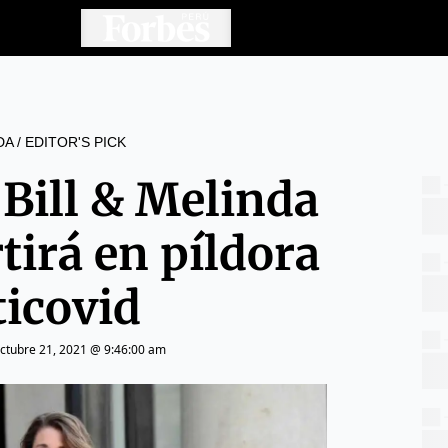
DA
/
EDITOR'S PICK
Bill & Melinda
tirá en píldora
ticovid
ctubre 21, 2021 @ 9:46:00 am