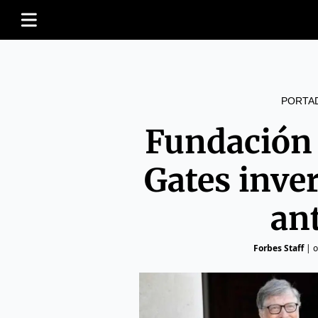
PORTA
Fundación 
Gates inver
an
Forbes Staff
|
o