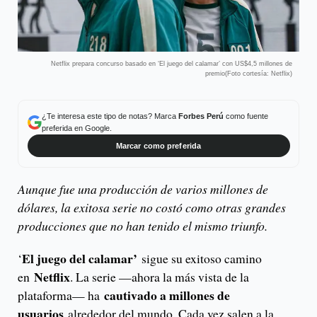
Netflix prepara concurso basado en ‘El juego del calamar’ con US$4,5 millones de
premio(Foto cortesía: Netflix)
¿Te interesa este tipo de notas? Marca
Forbes Perú
como fuente
preferida en Google.
Marcar como preferida
Aunque fue una producción de varios millones de
dólares, la exitosa serie no costó como otras grandes
producciones que no han tenido el mismo triunfo.
El juego del calamar’
‘
sigue su exitoso camino
Netflix
en
. La serie —ahora la más vista de la
cautivado a millones de
plataforma— ha
usuarios
alrededor del mundo. Cada vez salen a la