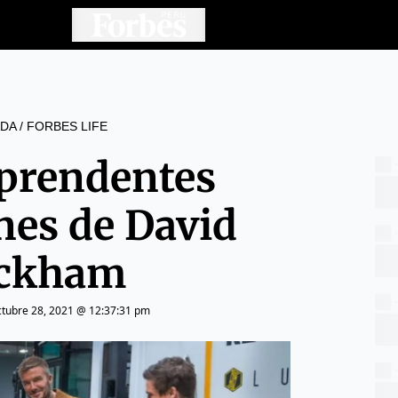
DA
/
FORBES LIFE
rprendentes
nes de David
ckham
ctubre 28, 2021 @ 12:37:31 pm