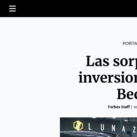
PORTA
Las so
inversio
Be
Forbes Staff
|
o