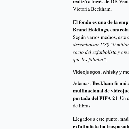
realizó a través de DB Ven
Victoria Beckham.
El fondo es una de la em
Brand Holdings, controla
Según varios medios, este 
desembolsar US$ 50 millon
socio del exfutbolista y cr
que les faltaba”
.
Videojuegos, whisky y 
Beckham firmó a 
Además,
multinacional de videoju
portada del FIFA 21
. Un 
de libras.
nad
Llegados a este punto,
exfutbolista ha traspasado