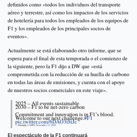
definidos como «todos los individuos del transporte
aéreo y terrestre, así como los impactos de los servicios
de hotelería para todos los empleados de los equipos de
F1 y los empleados de los principales socios de
eventos».
Actualmente se está elaborando otro informe, que se
espera para el final de esta temporada o el comienzo de
la siguiente, pero la F1 dijo a DW que «está
comprometida con la reducción de su huella de carbono
en todas las áreas de emisiones, y cuenta con el apoyo
de nuestros socios comerciales en este viaje».
2025 – All events sustainable
2030 – F1 to be net-zero carbon
Commitment and innovation is in F1’s blood.
Welcome to our next challenge.
#F1
pic.twitter.com/6DAO3tSiJc
— Formula 1 (@F1)
November 12, 2019
El espectáculo de la F1 continuará