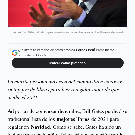
Así es Sun Valley, el retiro que concentra en pocos días a los multimillonarios del mundo
¿Te interesa este tipo de notas? Marca
Forbes Perú
como fuente
preferida en Google.
Marcar como preferida
La cuarta persona más rica del mundo dio a conocer
su top five de libros para leer o regalar antes de que
acabe el 2021.
Ad portas de comenzar diciembre, Bill Gates publicó su
mejores libros
tradicional lista de los
de 2021 para
Navidad.
regalar en
Como se sabe, Gates ha sido un
lector voraz desde niño. Tal es así que su pasión por la