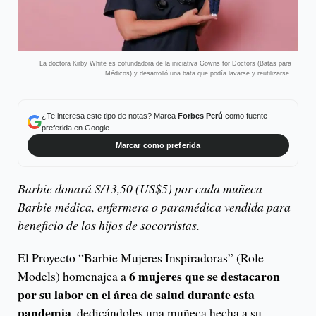
La doctora Kirby White es cofundadora de la iniciativa Gowns for Doctors (Batas para
Médicos) y desarrolló una bata que podía lavarse y reutilizarse.
¿Te interesa este tipo de notas? Marca
Forbes Perú
como fuente
preferida en Google.
Marcar como preferida
Barbie donará S/13,50 (US$5) por cada muñeca
Barbie médica, enfermera o paramédica vendida para
beneficio de los hijos de socorristas.
El Proyecto “Barbie Mujeres Inspiradoras” (Role
6 mujeres que se destacaron
Models) homenajea a
por su labor en el área de salud durante esta
pandemia
, dedicándoles una muñeca hecha a su