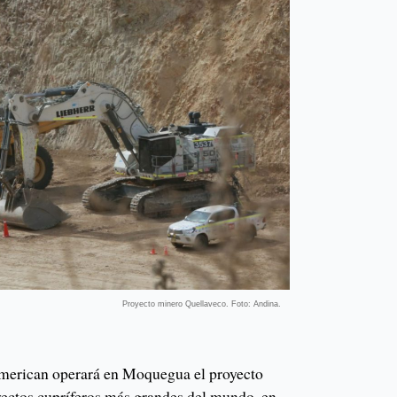
Proyecto minero Quellaveco. Foto: Andina.
American operará en Moquegua el proyecto
yectos cupríferos más grandes del mundo, en