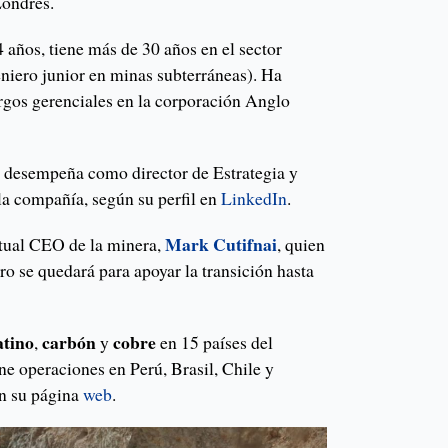
Londres.
 años, tiene más de 30 años en el sector
iero junior en minas subterráneas). Ha
gos gerenciales en la corporación Anglo
e desempeña como director de Estrategia y
la compañía, según su perfil en
LinkedIn
.
Mark
Cutifnai
tual CEO de la minera,
, quien
ero se quedará para apoyar la transición hasta
atino
carbón
cobre
,
y
en 15 países del
e operaciones en Perú, Brasil, Chile y
n su página
web
.