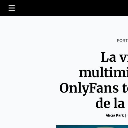
PORT
La v
multimi
OnlyFans t
de l
Alicia Park
|