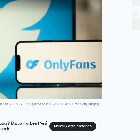
 de Loic VENANCE / AFP) (Foto de LOIC VENANCE/AFP vía Getty Images)
 notas? Marca
Forbes Perú
Marcar como preferida
Google.