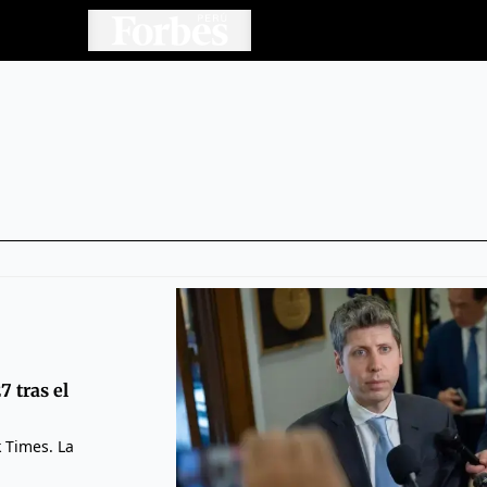
7 tras el
 Times. La