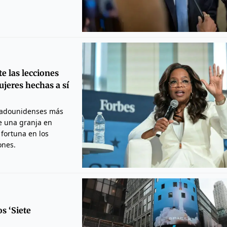
e las lecciones
jeres hechas a sí
stadounidenses más
de una granja en
fortuna en los
ones.
os ‘Siete