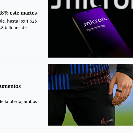
r 18% este martes
le, hasta los 1,625
.8 billones de
ocumentos
de la oferta, ambos