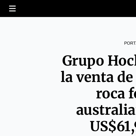
PORT
Grupo Hoc
la venta de
roca f
australi
US$61,