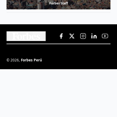
Forbes Staff
©
2026
,
Forbes Perú