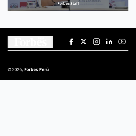
Forbes Staff
©
2026
,
Forbes Perú