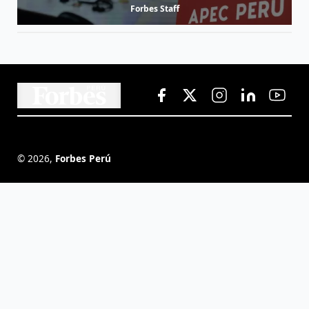
Forbes Staff
©
2026
,
Forbes Perú