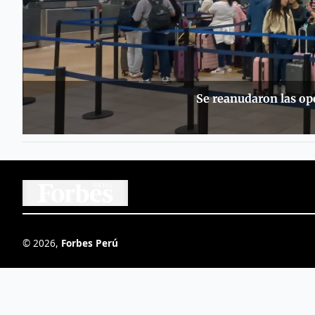
Se reanudaron las op
©
2026
,
Forbes Perú