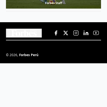
Forbes Staff
©
2026
,
Forbes Perú