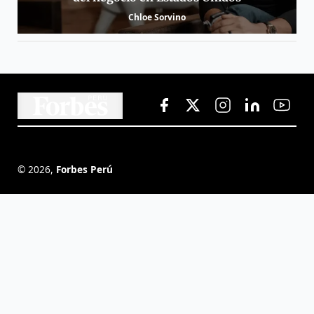
Chloe Sorvino
©
2026
,
Forbes Perú