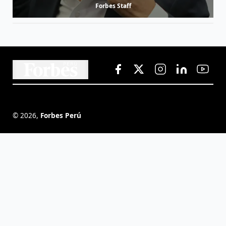
Forbes Staff
©
2026
,
Forbes Perú