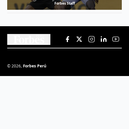
Forbes Staff
©
2026
,
Forbes Perú