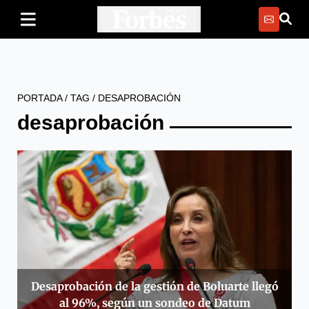
PORTADA
/
TAG
/
DESAPROBACIÓN
desaprobación
Desaprobación de la gestión de Boluarte llegó
al 96%, según un sondeo de Datum